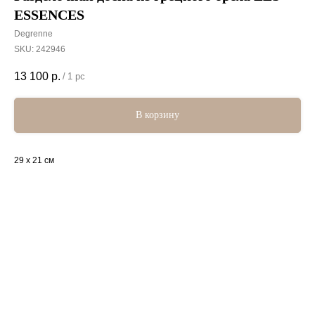
ESSENCES
Degrenne
SKU:
242946
13 100
р.
/
1 pc
В корзину
29 x 21 см