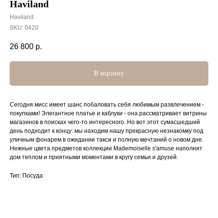
Haviland
Haviland
SKU:
0420
26 800
р.
В корзину
Сегодня мисс имеет шанс побаловать себя любимым развлечением -
покупками! Элегантное платье и каблуки - она рассматривает витрины
магазинов в поисках чего-то интересного. Но вот этот сумасшедший
день подходит к концу: мы находим нашу прекрасную незнакомку под
уличным фонарем в ожидании такси и полную мечтаний о новом дне.
Нежные цвета предметов коллекции Mademoiselle s'amuse наполнят
дом теплом и приятными моментами в кругу семьи и друзей.
Тип: Посуда