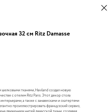
очная 32 см Ritz Damasse
шелковыми тканями, Haviland создал новую
стве с отелем Ritz Paris. Этот декор стола
интерьерами, а также с занавесками и скатертями
егантно проиллюстрировать французский сервиз,
а ​​движением нитей дамасской ткани, создавая