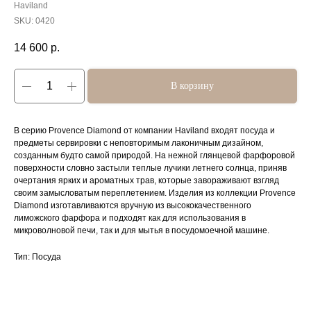
Haviland
SKU:
0420
14 600
р.
В корзину
В серию Provence Diamond от компании Haviland входят посуда и
предметы сервировки с неповторимым лаконичным дизайном,
созданным будто самой природой. На нежной глянцевой фарфоровой
поверхности словно застыли теплые лучики летнего солнца, приняв
очертания ярких и ароматных трав, которые завораживают взгляд
своим замысловатым переплетением. Изделия из коллекции Provence
Diamond изготавливаются вручную из высококачественного
лиможского фарфора и подходят как для использования в
микроволновой печи, так и для мытья в посудомоечной машине.
Тип: Посуда