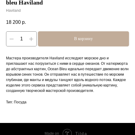
bleu Haviland
Haviland
18 200
р.
В корзину
Мастера производителя Haviland исследуют морское дно и
приглашают нас погрузиться с ними в сердце океанов. От натюрморта
до абстрактных картин, Ocean Bleu идеально передает движение волн
взрывом синих тонов. Он отправляет нас в путешествие по морским
глубинам, где манты и медузы танцуют вдоль водного потока. Каждое
изделие этого сервиза представляет собой уникальную картину,
созданную творческой мастерской производителя.
Тип: Посуда
Tilda
Made on