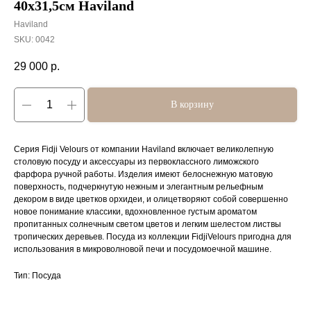
40х31,5см Haviland
Haviland
SKU:
0042
29 000
р.
В корзину
Серия Fidji Velours от компании Haviland включает великолепную
столовую посуду и аксессуары из первоклассного лиможского
фарфора ручной работы. Изделия имеют белоснежную матовую
поверхность, подчеркнутую нежным и элегантным рельефным
декором в виде цветков орхидеи, и олицетворяют собой совершенно
новое понимание классики, вдохновленное густым ароматом
пропитанных солнечным светом цветов и легким шелестом листвы
тропических деревьев. Посуда из коллекции FidjiVelours пригодна для
использования в микроволновой печи и посудомоечной машине.
Тип: Посуда