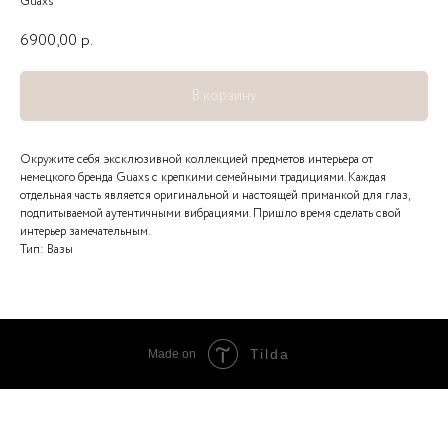
Guaxs
6900,00
р.
В корзину
Окружите себя эксклюзивной коллекцией предметов интерьера от
немецкого бренда Guaxs с крепкими семейными традициями. Каждая
отдельная часть является оригинальной и настоящей приманкой для глаз,
подпитываемой аутентичными вибрациями. Пришло время сделать свой
интерьер замечательным.
Тип: Вазы
Tilda
Made on