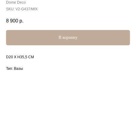
Dome Deco
SKU:
V2-G437/MIX
8 900
р.
В корзину
D20 X H35,5 CM
Тип: Вазы