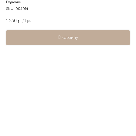
Degrenne
SKU:
004014
1 250
р.
/
1 pc
В корзину