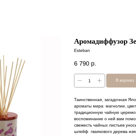
Аромадиффузор Зе
Esteban
6 790
р.
В корзину
Таинственная, загадочная Яп
ароматы мира: магнолии, цвет
традиционную чайную церемон
воспоминание о ней вам помо
свежесть чайных листьев унос
шлейф гваякового дерева изя